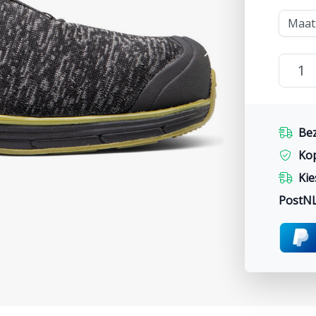
Bez
Ko
Kie
PostN