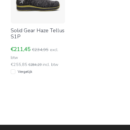
Solid Gear Haze Tellus
S1P
€211,45
€234,95
excl.
btw
€255,85
incl. btw
€284,29
Vergelijk