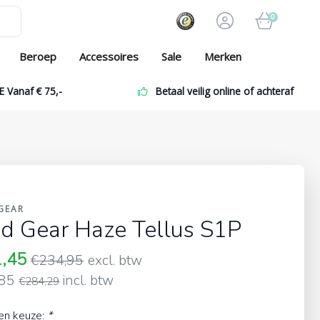
0
Beroep
Accessoires
Sale
Merken
E Vanaf € 75,-
Betaal veilig online of achteraf
GEAR
id Gear Haze Tellus S1P
1,45
€234,95
excl. btw
,85
incl. btw
€284,29
en keuze:
*