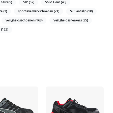
 neus
(5)
S1P
(52)
Solid Gear
(48)
aze
(2)
sportieve werkschoenen
(21)
SRC antislip
(10)
veiligheidsschoenen
(163)
Veiligheidssneakers
(35)
n
(128)