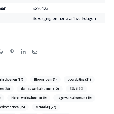
mer
SG80123
Bezorging binnen 3 a 4 werkdagen
rkschoenen
(34)
Bloom foam
(1)
boa sluiting
(21)
tem
(28)
dames werkschoenen
(12)
ESD
(170)
)
Heren werkschoenen
(9)
lage werkschoenen
(49)
 werkschoenen
(35)
Metaalvrij
(77)