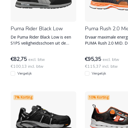
Puma Rider Black Low
Puma Rush 2.0 Mi
De Puma Rider Black Low is een
Ervaar maximale energ
S1PS veiligheidsschoen uit de
PUMA Rush 2.0 MID. D
URBAN EFFECT lijn. Voorzien van
sportieve S1P werksc
de revo
IMPULSE.FOAM® t
€82,75
€95,35
excl. btw
excl. btw
€100,13 incl. btw
€115,37 incl. btw
Vergelijk
Vergelijk
7% Korting
10% Korting