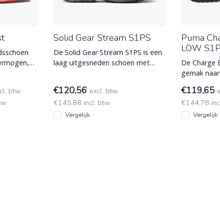
st
Solid Gear Stream S1PS
Puma Cha
LOW S1
idsschoen
De Solid Gear Stream S1PS is een
ermogen,
laag uitgesneden schoen met
De Charge B
ventilatie en hoogwaardige
gemak naar
kenmerken. H
het innovat
€120,56
€119,65
cl. btw
excl. btw
Gee
btw
€145,88 incl. btw
€144,78 inc
Vergelijk
Vergelijk