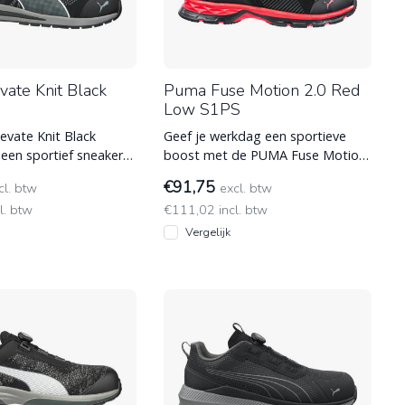
ate Knit Black
Puma Fuse Motion 2.0 Red
Low S1PS
vate Knit Black
Geef je werkdag een sportieve
een sportief sneaker-
boost met de PUMA Fuse Motion
maximale veiligheid.
2.0 Rood. Deze lichte S1PS
€91,75
cl. btw
excl. btw
werkschoen bi
l. btw
€111,02 incl. btw
Vergelijk