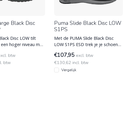
rge Black Disc
Puma Slide Black Disc LOW
P
S1PS
lack Disc LOW tilt
Met de PUMA Slide Black Disc
 een hoger niveau met
LOW S1PS ESD trek je je schoenen
ieve DISC-sluitsysteem.
sneller aan dan ooit dankzij de
€107,95
excl. btw
excl. btw
handig
l. btw
€130,62 incl. btw
Vergelijk