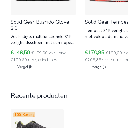
Solid Gear Bushido Glove
Solid Gear Tempe
2.0
Tempest S1P veilighe
Veelzijdige, multifunctionele S1P
met volop ademend v
veiligheidsschoen met semi-open
met unieke Hive-technologie voor
bovenwerk. ESP en SRC-HRO
luchtstr
€148,50
€170,95
€159,00
excl. btw
€190,00
ex
buitenzo
€179,69
incl. btw
€206,85
incl. 
€192,39
€229,90
Vergelijk
Vergelijk
Recente producten
10% Korting