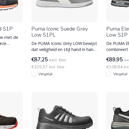
d S1P
Puma Iconic Suede Grey
Puma Elev
Low S1PL
Low S1P
ie met de
eze
De PUMA Iconic Grey LOW bewijst
De PUMA Ele
hoen met
dat veiligheid en stijl hand in hand
combineert 
gaan. Deze sportieve S1PL werks
design met 
€87,25
€89,95
excl. btw
ex
Dankzij h
€105,57 incl. btw
€108,84 inc
Vergelijk
Vergelijk