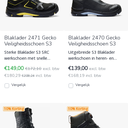
Blaklader 2471 Gecko
Blaklader 2470 Gecko
Veiligheidsschoen S3
Veiligheidsschoen S3
Sterke Blaklader S3 SRC
Uitgebreide S3 Blaklader
werkschoen met snelle
werkschoen in heren- en
draaisluiting, een
damesvariant afhankelijk van
€149,00
€139,00
€172,10
excl. btw
excl. btw
hittebestendige zool en ESD-
maat. Met sterke draad
€180,29
incl. btw
€168,19 incl. btw
functio Blaklader
€208,24
Blaklader
Vergelijk
Vergelijk
10% Korting
10% Korting