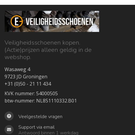
Veiligheidsschoenen kopen.
(Actie)prijzen alleen geldig in de
webshop.
Wasaweg 4
9723 JD Groningen
+31 (0)50 - 21 11 434
KVK nummer: 54000505
btw-nummer: NL851110332.B01
Veelgestelde vragen
Support via email
Antwoord binnen 1 werkdag