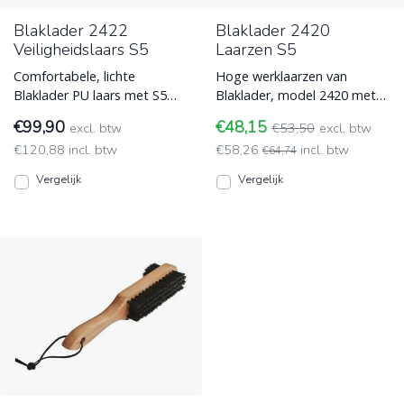
Blaklader 2422
Blaklader 2420
Veiligheidslaars S5
Laarzen S5
Comfortabele, lichte
Hoge werklaarzen van
Blaklader PU laars met S5
Blaklader, model 2420 met
veiligheidsnorm, met
S5 normering en beschikt
€99,90
€48,15
excl. btw
€53,50
excl. btw
metaalvrije bescherming
over een stalen neus en een
€120,88 incl. btw
€58,26
incl. btw
voor voe Blaklader
Blaklader
€64,74
Vergelijk
Vergelijk