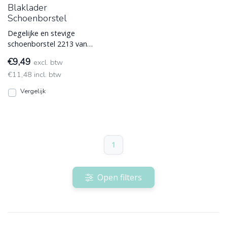
Blaklader
Schoenborstel
Degelijke en stevige
schoenborstel 2213 van
Blaklader voor het
€9,49
excl. btw
schoonvegen van schoeisel.
€11,48 incl. btw
Gaat lang Blaklader
Vergelijk
1
Open filters