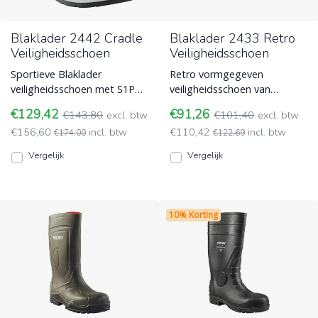
Blaklader 2442 Cradle
Blaklader 2433 Retro
Veiligheidsschoen
Veiligheidsschoen
Sportieve Blaklader
Retro vormgegeven
veiligheidsschoen met S1P
veiligheidsschoen van
norm. Voorzien van ESD-
Blaklader, model 2433.
€129,42
€91,26
€143,80
excl. btw
€101,40
excl. btw
functie, een draaiwielsluiting
Duurzame S3 werkschoen
€156,60
incl. btw
€110,42
incl. btw
Blaklader
€174,00
met ESD-werkin Blaklader
€122,69
Vergelijk
Vergelijk
10% Korting