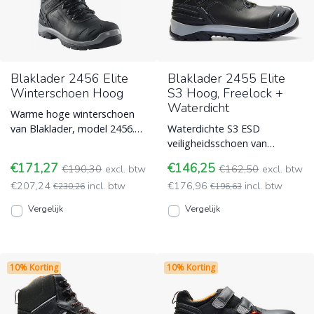
Blaklader 2456 Elite
Blaklader 2455 Elite
Winterschoen Hoog
S3 Hoog, Freelock +
Waterdicht
Warme hoge winterschoen
van Blaklader, model 2456.
Waterdichte S3 ESD
Topwaliteit leer met
veiligheidsschoen van
waterdicht membraan, ESD
Blaklader met snelle Freelock
€171,27
€146,25
€190,30
excl. btw
€162,50
excl. btw
en Blaklader
sluiting, schoen met zeer ste
€207,24
incl. btw
€176,96
incl. btw
€230,26
Blaklader
€196,63
Vergelijk
Vergelijk
10% Korting
10% Korting