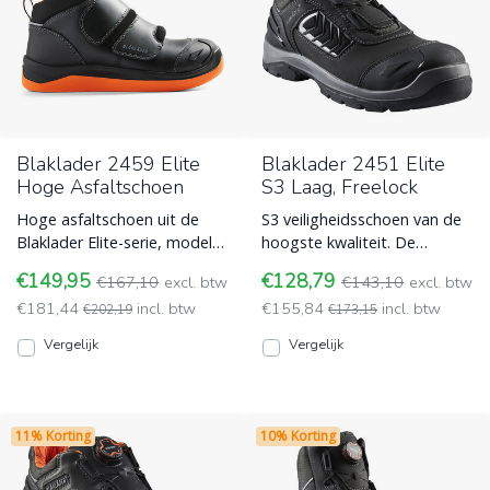
Blaklader 2459 Elite
Blaklader 2451 Elite
Hoge Asfaltschoen
S3 Laag, Freelock
Hoge asfaltschoen uit de
S3 veiligheidsschoen van de
Blaklader Elite-serie, model
hoogste kwaliteit. De
2459. Met hittebestendige
Blaklader 2451 heeft een
€149,95
€128,79
€167,10
excl. btw
€143,10
excl. btw
zool van nitril rubb Blaklader
volnerf nubuckleren boven
€181,44
incl. btw
€155,84
incl. btw
€202,19
Blaklader
€173,15
Vergelijk
Vergelijk
11% Korting
10% Korting