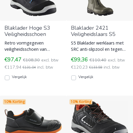
Blaklader Hoge S3
Blaklader 2421
Veiligheidsschoen
Veiligheidslaars S5
Retro vormgegeven
S5 Blaklader werklaars met
veiligheidsschoen van
SRC anti-slipzool en tegen
Blaklader, model 2434. Een
kou beschermende voering.
€97,47
€99,36
€108,30
excl. btw
€110,40
excl. btw
stevige werkschoen met
Blaklader
€117,94
incl. btw
€120,23
incl. btw
veilighei Blaklader
€131,04
€133,58
Vergelijk
Vergelijk
10% Korting
10% Korting