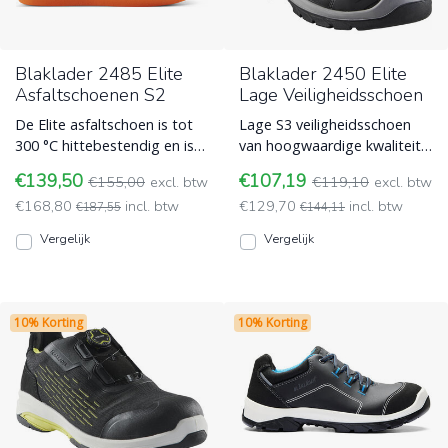
Blaklader 2485 Elite
Blaklader 2450 Elite
Asfaltschoenen S2
Lage Veiligheidsschoen
De Elite asfaltschoen is tot
Lage S3 veiligheidsschoen
300 °C hittebestendig en is
van hoogwaardige kwaliteit.
dan ook speciaal gemaakt
De Blaklader 2450 komt met
€139,50
€107,19
€155,00
excl. btw
€119,10
excl. btw
voor het werken m Blaklader
een volnerf nubuckl Blaklader
€168,80
incl. btw
€129,70
incl. btw
€187,55
€144,11
Vergelijk
Vergelijk
10% Korting
10% Korting