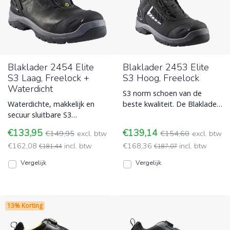
Blaklader 2454 Elite
Blaklader 2453 Elite
S3 Laag, Freelock +
S3 Hoog, Freelock
Waterdicht
S3 norm schoen van de
Waterdichte, makkelijk en
beste kwaliteit. De Blaklader
secuur sluitbare S3
2453 veiligheidsschoen heeft
veiligheidsschoen van
een volnerf nubuckl Blaklader
€133,95
€139,14
€149,95
excl. btw
€154,60
excl. btw
Blaklader, zeer uitgebreid en
€162,08
incl. btw
€168,36
incl. btw
ho Blaklader
€181,44
€187,07
Vergelijk
Vergelijk
13% Korting