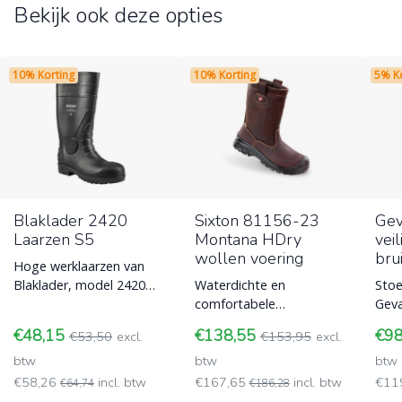
Bekijk ook deze opties
10% Korting
10% Korting
5% K
Blaklader 2420
Sixton 81156-23
Gev
Laarzen S5
Montana HDry
vei
wollen voering
bru
Hoge werklaarzen van
Blaklader, model 2420
Waterdichte en
Stoe
met S5 normering en
comfortabele
Geva
beschikt over een stalen
veiligheidslaarzen met
in e
€48,15
€138,55
€9
€53,50
excl.
€153,95
excl.
neus en een
wol voering van Sixton
maat
btw
model 81156-23 met S3
btw
50.
btw
norm
€58,26
incl. btw
€167,65
incl. btw
€11
€64,74
€186,28