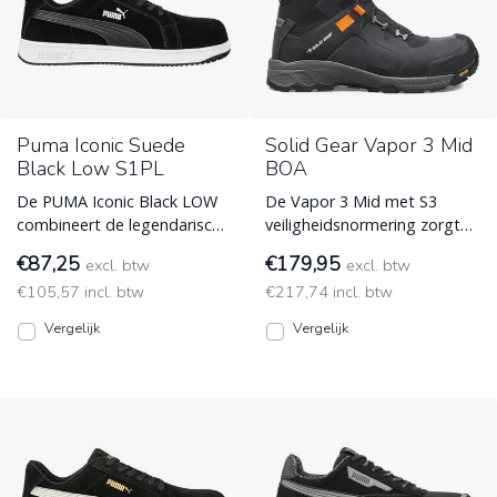
Puma Iconic Suede
Solid Gear Vapor 3 Mid
Black Low S1PL
BOA
De PUMA Iconic Black LOW
De Vapor 3 Mid met S3
combineert de legendarische
veiligheidsnormering zorgt
sneaker-look met topklasse
voor bescherming en
€87,25
€179,95
excl. btw
excl. btw
veiligheid. Deze S1P ESD
comfort, waar je ook werkt.
€105,57 incl. btw
€217,74 incl. btw
(Electro Static Discharge)
ESD (Electro Static
Discharge)
Vergelijk
Vergelijk