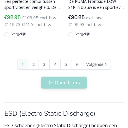
Een perfecte combi tussen
De PUMA Frontside LOW
sportiviteit en veiligheid. De
S1P in blauw is een sportieve
PUMA Zoom Low biedt S3S-
veiligheidsschoen met de
€98,95
€90,85
€109,95
excl. btw
excl. btw
bescherming in een ESD
look van een hippe snea ESD
€119,73
incl. btw
€109,93 incl. btw
(Electro Static Discharge)
€133,04
(Electro Static Discharge)
Vergelijk
Vergelijk
1
2
3
4
5
9
Volgende
Open filters
ESD (Electro Static Discharge)
ESD-schoenen (Electro Static Discharge) hebben een