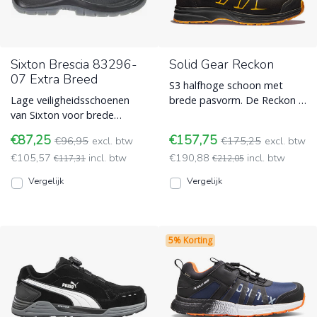
Sixton Brescia 83296-
Solid Gear Reckon
07 Extra Breed
S3 halfhoge schoon met
Lage veiligheidsschoenen
brede pasvorm. De Reckon is
van Sixton voor brede
metaalvrij, heeft een ESD
voeten, model Brescia
functie, BOA®-sluiting ESD
€87,25
€157,75
€96,95
excl. btw
€175,25
excl. btw
83296-07 met S3 normering
(Electro Static Discharge)
€105,57
incl. btw
€190,88
incl. btw
en ES ESD (Electro Static
€117,31
€212,05
Discharge)
Vergelijk
Vergelijk
5% Korting