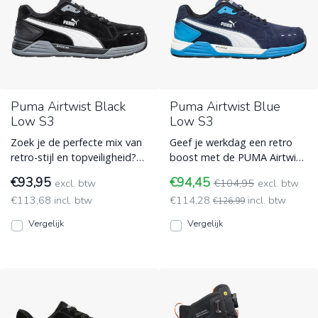
Puma Airtwist Black
Puma Airtwist Blue
Low S3
Low S3
Zoek je de perfecte mix van
Geef je werkdag een retro
retro-stijl en topveiligheid?
boost met de PUMA Airtwist
De PUMA Airtwist Black Low
Blue Low! Deze S3-
€93,95
€94,45
excl. btw
€104,95
excl. btw
biedt S3-besche ESD (Electro
gecertificeerde werkschoen
€113,68 incl. btw
€114,28
incl. btw
Static Discharge)
zi ESD (Electro Static
€126,99
Discharge)
Vergelijk
Vergelijk