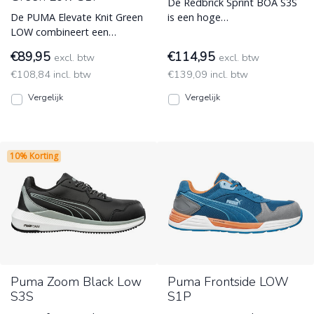
De Redbrick Sprint BOA S3S
De PUMA Elevate Knit Green
is een hoge
LOW combineert een
veiligheidssneaker, gemaakt
sportief sneakerdesign met
voor zwaar werk in elke
€89,95
€114,95
excl. btw
excl. btw
maximale veiligheid. Geniet
sector, m ESD (Electro Static
€108,84 incl. btw
€139,09 incl. btw
ESD (Electro Static
Discharge)
Discharge)
Vergelijk
Vergelijk
10% Korting
Puma Zoom Black Low
Puma Frontside LOW
S3S
S1P