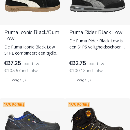
Puma Iconic Black/Gum
Puma Rider Black Low
Low
De Puma Rider Black Low is
De Puma Iconic Black Low
een S1PS veiligheidsschoen
S1PL combineert een tijdloze
uit de URBAN EFFECT lijn.
retro-look met moderne
Voorzien van de revo ESD
€87,25
€82,75
excl. btw
excl. btw
veiligheid. Ademende su ESD
(Electro Static Discharge)
€105,57 incl. btw
€100,13 incl. btw
(Electro Static Discharge)
Vergelijk
Vergelijk
10% Korting
10% Korting