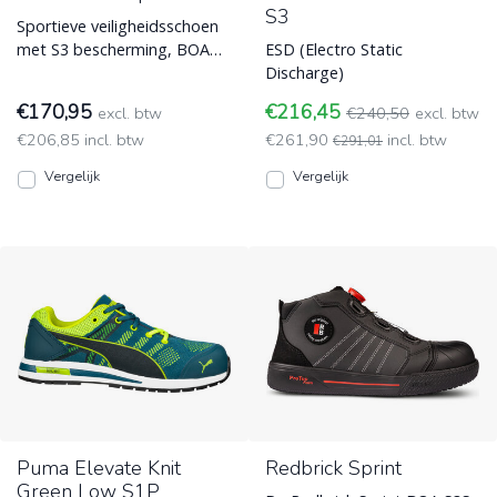
S3
Sportieve veiligheidsschoen
met S3 bescherming, BOA®
ESD (Electro Static
Fit-sluitingssysteem en
Discharge)
Vibram buitenzool. ESD
€170,95
€216,45
excl. btw
€240,50
excl. btw
(Electro Static Discharge)
€206,85 incl. btw
€261,90
incl. btw
€291,01
Vergelijk
Vergelijk
Puma Elevate Knit
Redbrick Sprint
Green Low S1P