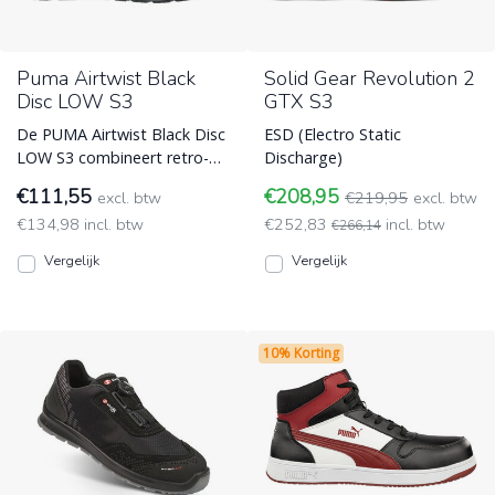
Puma Airtwist Black
Solid Gear Revolution 2
Disc LOW S3
GTX S3
De PUMA Airtwist Black Disc
ESD (Electro Static
LOW S3 combineert retro-
Discharge)
stijl met het innovatieve
€111,55
€208,95
excl. btw
€219,95
excl. btw
DISC-sluitsysteem. Noo ESD
€134,98 incl. btw
€252,83
incl. btw
(Electro Static Discharge)
€266,14
Vergelijk
Vergelijk
10% Korting