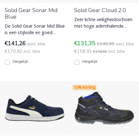
Solid Gear Sonar Mid
Solid Gear Cloud 2.0
Blue
Zeer lichte veiligheidsschoen
De Solid Gear Sonar Mid Blue
met hoge ademhalende
is een stijlvolle en goed
kwaliteiten en een
uitgebalanceerde
handschoenachtige pasvorm.
€141,26
€131,35
excl. btw
€145,95
excl. btw
veiligheidsschoen. Hij zorgt
Nu ESD (Electro Static
€170,92 incl. btw
€158,93
incl. btw
ESD (Electro Static
Discharge)
€176,60
Discharge)
Vergelijk
Vergelijk
10% Korting