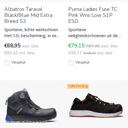
Albatros Taraval
Puma Ladies Fuse TC
Black/Blue Mid Extra
Pink Wns Low S1P
Breed S3
ESD
Sportieve, lichte werkschoen
Sportieve
met S3L bescherming, in een
veiligheidsschoenen uit de
extra brede maat. ESD
Puma Technics Line. De Fuse
€68,95
€79,15
excl. btw
€87,95
excl. btw
(Electro Static Discharge)
TC Pink Wns Low met zwart
€83,43 incl. btw
€95,77
incl. btw
en roze d ESD (Electro Static
€106,42
Discharge)
Vergelijk
Vergelijk
10% Korting