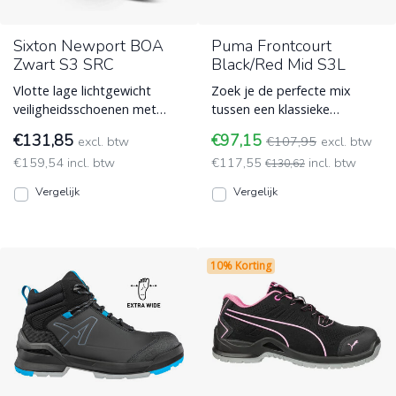
Sixton Newport BOA
Puma Frontcourt
Zwart S3 SRC
Black/Red Mid S3L
Vlotte lage lichtgewicht
Zoek je de perfecte mix
veiligheidsschoenen met
tussen een klassieke
BOA sluiting (veter
basketbal-sneaker en een
€131,85
€97,15
excl. btw
€107,95
excl. btw
draaiknop) van Sixton met
robuuste werkschoen? Deze
€159,54 incl. btw
€117,55
incl. btw
veili ESD (Electro Static
PUMA ESD (Electro Static
€130,62
Discharge)
Discharge)
Vergelijk
Vergelijk
10% Korting