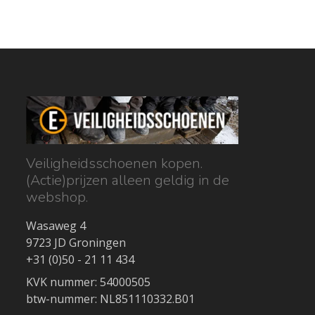
Veiligheidsschoenen kopen.
(Actie)prijzen alleen geldig in de
webshop.
Wasaweg 4
9723 JD Groningen
+31 (0)50 - 21 11 434
KVK nummer: 54000505
btw-nummer: NL851110332.B01