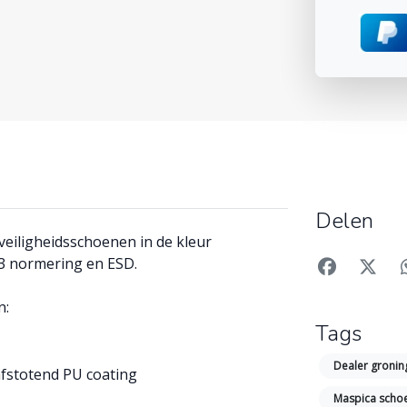
Delen
 veiligheidsschoenen in de kleur
S3 normering en ESD.
n:
Tags
Dealer groni
afstotend PU coating
Maspica sch