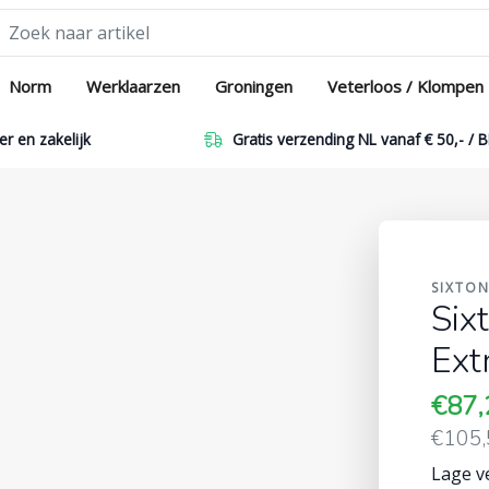
Norm
Werklaarzen
Groningen
Veterloos / Klompen
er en zakelijk
Gratis verzending NL vanaf € 50,- / B
SIXTO
Six
Ext
€87
€105
Lage v