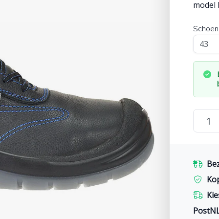
model 
Schoen
Bez
Ko
Kie
PostN