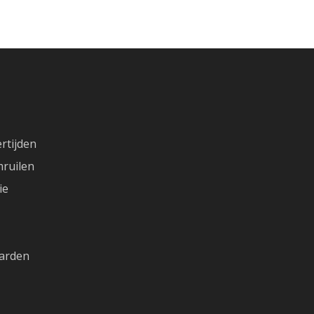
rtijden
ruilen
ie
arden