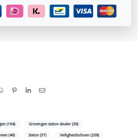
ngen
(164)
Groningen sixton dealer
(36)
oenen
(46)
Sixton
(37)
Veiligheidschoen
(209)