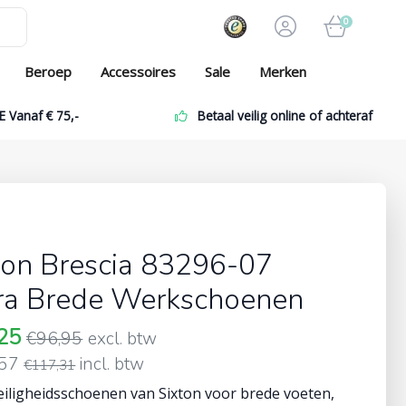
0
Beroep
Accessoires
Sale
Merken
E Vanaf € 75,-
Betaal veilig online of achteraf
N
ton Brescia 83296-07
ra Brede Werkschoenen
,25
€96,95
excl. btw
,57
incl. btw
€117,31
eiligheidsschoenen van Sixton voor brede voeten,