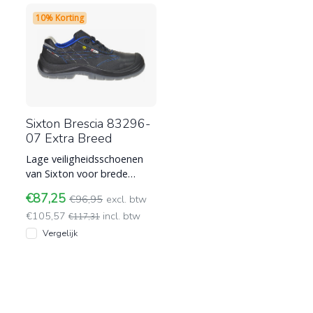
10% Korting
Sixton Brescia 83296-
07 Extra Breed
Lage veiligheidsschoenen
van Sixton voor brede
voeten, model Brescia
€87,25
€96,95
excl. btw
83296-07 met S3 normering
€105,57
incl. btw
en ES
€117,31
Vergelijk