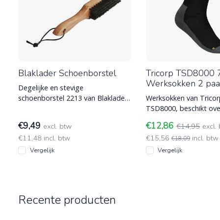
Blaklader Schoenborstel
Tricorp TSD8000 
Werksokken 2 paa
Degelijke en stevige
schoenborstel 2213 van Blaklader
Werksokken van Trico
voor het schoonvegen van
TSD8000, beschikt ove
schoeisel. Gaat lang
ventilatiezone en per
€9,49
€12,86
excl. btw
€14,95
excl.
anti-bacteriël
€11,48 incl. btw
€15,56
incl. btw
€18,09
Vergelijk
Vergelijk
Recente producten