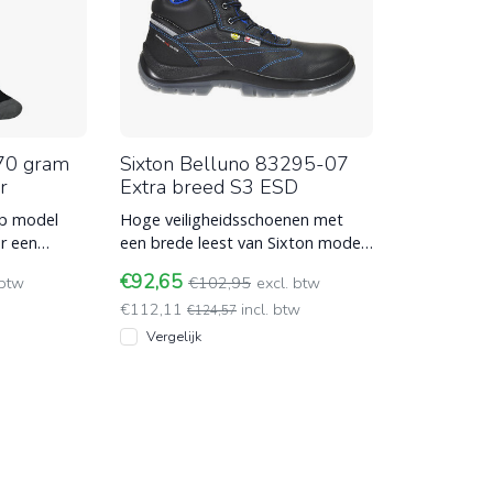
70 gram
Sixton Belluno 83295-07
r
Extra breed S3 ESD
rp model
Hoge veiligheidsschoenen met
r een
een brede leest van Sixton model
manente
Belluno 83295-07 met S3
€92,65
 btw
€102,95
excl. btw
normering en E
€112,11
incl. btw
€124,57
Vergelijk