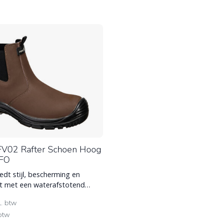
FV02 Rafter Schoen Hoog
 FO
edt stijl, bescherming en
eit met een waterafstotend
or natte om S7 (Waterdicht +
l. btw
 btw