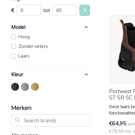
€
tot
Model
Hoog
Zonder veters
Laars
Kleur
Portwest 
S7 SR SC
Deze laars bi
Merken
functionalit
Zoek in dit merk
membraan vo
€64,95
exc
Staal)
€78,59 incl.