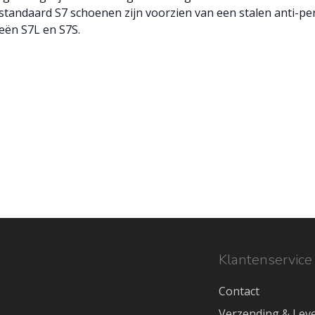
e standaard S7 schoenen zijn voorzien van een stalen anti-pe
eën S7L en S7S.
Klantenservice
Contact
Verzending & Leve