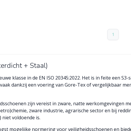
1
erdicht + Staal)
ieuwe klasse in de EN ISO 20345:2022. Het is in feite een S3
vaak dankzij een voering van Gore-Tex of vergelijkbaar mem
idsschoenen zijn vereist in zware, natte werkomgevingen me
etro)chemie, zware industrie, agrarische sector en bij redd
 niet voldoende is.
oogst mogelijke normering voor veiligheidsschoenen en bie