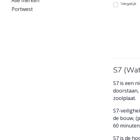
Alle merken
Vergelijk
Portwest
S7 (Wat
S7 is een n
doorstaan, 
zoolplaat.
S7-veilighe
de bouw, (p
60 minuten)
S7 is de h