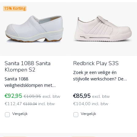
15% Korting
Sanita 1088 Sanita
Redbrick Play S3S
Klompen S2
Zoek je een veilige én
Sanita 1088
stijlvolle werkschoen? De
veiligheidsklompen met
Redbrick Play S3S is licht,
kruipneus en S2 normering.
metaalvrij en superste
€92,95
€85,95
€109,95
excl. btw
excl. btw
Leverbaar in het wit en
Werkschoenen voor Schilders
€112,47
incl. btw
€104,00 incl. btw
zwart. Werkschoenen voor
€133,04
en Stukadoors
Schilders en Stukadoors
Vergelijk
Vergelijk