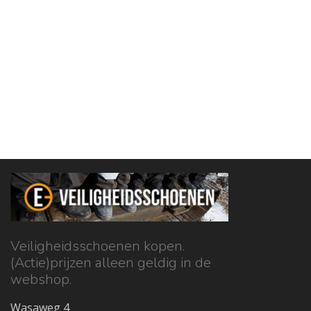
Veiligheidsschoenen kopen.
(Actie)prijzen alleen geldig in de
webshop.
Wasaweg 4