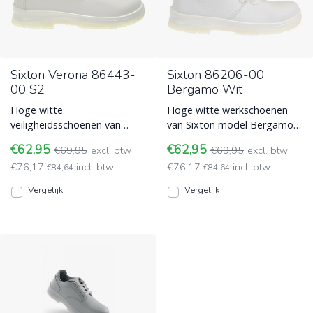
Sixton Verona 86443-
Sixton 86206-00
00 S2
Bergamo Wit
Hoge witte
Hoge witte werkschoenen
veiligheidsschoenen van
van Sixton model Bergamo
Sixton model Verona. De
86206-00. Deze beschikt over
€62,95
€62,95
€69,95
excl. btw
€69,95
excl. btw
Sixton instapper voor in de
een veiligheidszool en
€76,17
incl. btw
€76,17
incl. btw
horeca. Werkschoenen voor
€84,64
Werkschoenen voor Schilders
€84,64
Schilders en Stukadoors
en Stukadoors
Vergelijk
Vergelijk