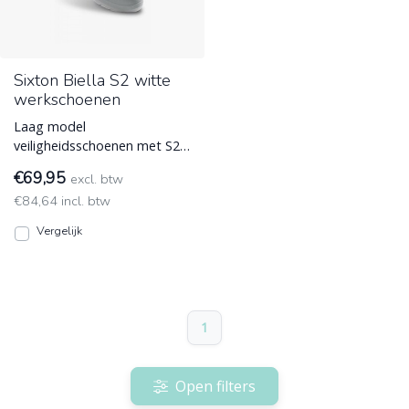
Sixton Biella S2 witte
werkschoenen
Laag model
veiligheidsschoenen met S2
normering van Sixton Peak
€69,95
excl. btw
model Biella, met
€84,64 incl. btw
veiligheidsneus en
Werkschoenen voor Schilders
Vergelijk
en Stukadoors
1
Open filters