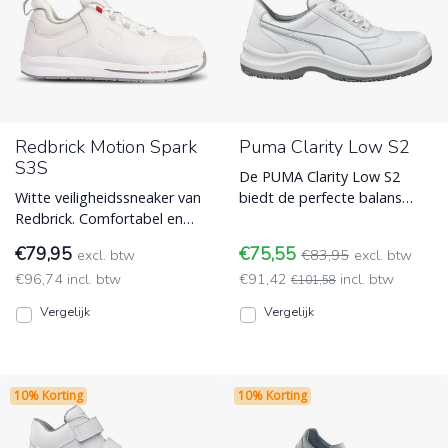
Redbrick Motion Spark
Puma Clarity Low S2
S3S
De PUMA Clarity Low S2
Witte veiligheidssneaker van
biedt de perfecte balans
Redbrick. Comfortabel en
tussen hygiëne en comfort.
licht, maar volledige
Deze lichtgewicht veilig
€79,95
€75,55
excl. btw
€83,95
excl. btw
bescherming op S3S nivea
Werkschoenen voor Schilders
€96,74 incl. btw
€91,42
incl. btw
Werkschoenen voor Schilders
en Stukadoors
€101,58
en Stukadoors
Vergelijk
Vergelijk
10% Korting
10% Korting