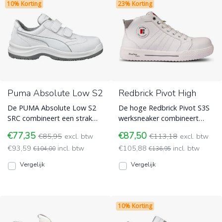
10% Korting
23% Korting
Puma Absolute Low S2
Redbrick Pivot High
De PUMA Absolute Low S2
De hoge Redbrick Pivot S3S
SRC combineert een strak
werksneaker combineert
design met ultiem
veiligheid, comfort en een
€77,35
€87,50
€85,95
excl. btw
€113,18
excl. btw
loopcomfort. Deze
frisse look. Ideaal voo
€93,59
incl. btw
€105,88
incl. btw
lichtgewicht, w
€104,00
Werkschoenen voor Schilders
€136,95
Werkschoenen voor Schilders
en Stukadoors
Vergelijk
Vergelijk
en Stukadoors
10% Korting