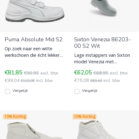
Puma Absolute Mid S2
Sixton Venezia 86203-
00 S2 Wit
Op zoek naar een witte
werkschoen die écht lekker
Lage instappers van Sixton
zit? De PUMA Absolute Mid
model Venezia met
S2 combineert een strak
veiligheidsneus en
€81,85
€62,05
€90,95
excl. btw
€68,95
excl. btw
Werkschoenen voor Schilders
antibacterie, slijvast, en
€99,04
incl. btw
€75,08
incl. btw
en Stukadoors
€110,05
duurzaam Werkschoenen
€83,43
voor Schilders en Stukadoors
Vergelijk
Vergelijk
10% Korting
10% Korting