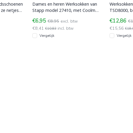
eidsschoenen
Dames en heren Werksokken van
Werksokken
 ze netjes
Stapp model 27410, met Coolmax
TSD8000, be
rkplek niet
en blijft dus langer fris.
ventilatiez
€6,95
€12,86
€8,95
excl. btw
€1
anti-bacteri
€8,41
incl. btw
€15,56
€10,83
€18,
Vergelijk
Vergelijk