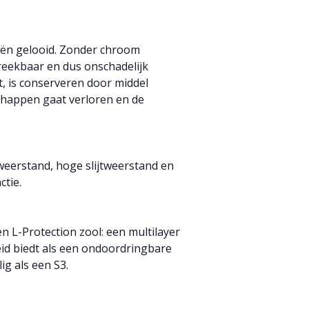
iën gelooid. Zonder chroom
reekbaar en dus onschadelijk
, is conserveren door middel
chappen gaat verloren en de
pweerstand, hoge slijtweerstand en
ctie.
 L-Protection zool: een multilayer
eid biedt als een ondoordringbare
ig als een S3.