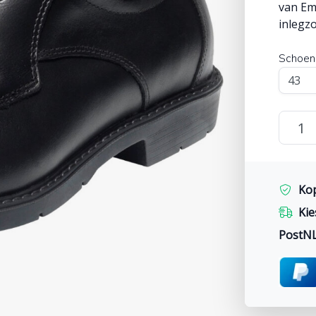
van Em
inlegzo
Schoen
Ko
Kie
PostN