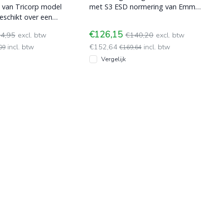
 van Tricorp model
met S3 ESD normering van Emma
schikt over een
model Torino met de
one en permanente
gevoelswaarde van e
€126,15
4,95
excl. btw
€140,20
excl. btw
ël
incl. btw
€152,64
incl. btw
09
€169,64
Vergelijk