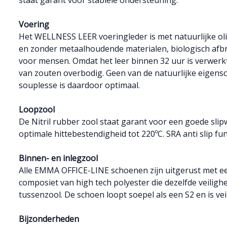
staat garant voor stabiele ondersteuning.
Voering
Het WELLNESS LEER voeringleder is met natuurlijke ol
en zonder metaalhoudende materialen, biologisch afb
voor mensen. Omdat het leer binnen 32 uur is verwerkt
van zouten overbodig. Geen van de natuurlijke eigens
souplesse is daardoor optimaal.
Loopzool
De Nitril rubber zool staat garant voor een goede sli
optimale hittebestendigheid tot 220ºC. SRA anti slip fun
Binnen- en inlegzool
Alle EMMA OFFICE-LINE schoenen zijn uitgerust met een
composiet van high tech polyester die dezelfde veiligh
tussenzool. De schoen loopt soepel als een S2 en is veil
Bijzonderheden