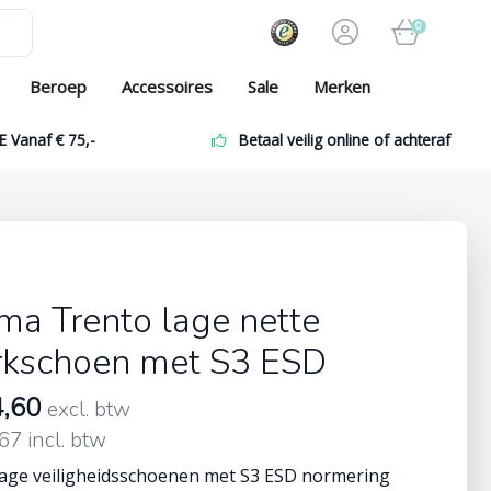
0
Beroep
Accessoires
Sale
Merken
E Vanaf € 75,-
Betaal veilig online of achteraf
a Trento lage nette
kschoen met S3 ESD
4,60
excl. btw
67 incl. btw
lage veiligheidsschoenen met S3 ESD normering