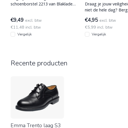
schoenborstel 2213 van Blaklader
Draag je jouw veiligh
voor het schoonvegen van
niet de hele dag? Berg
schoeisel. Gaat lang
op zodat je auto of we
€9,49
€4,95
excl. btw
excl. btw
€11,48 incl. btw
€5,99 incl. btw
Vergelijk
Vergelijk
Recente producten
Emma Trento laag S3