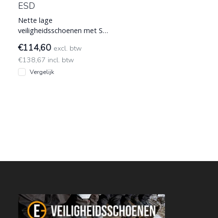
ESD
Nette lage
veiligheidsschoenen met S3
ESD normering van Emma
€114,60
excl. btw
model Trento, beschikt
€138,67 incl. btw
over een binnen
Vergelijk