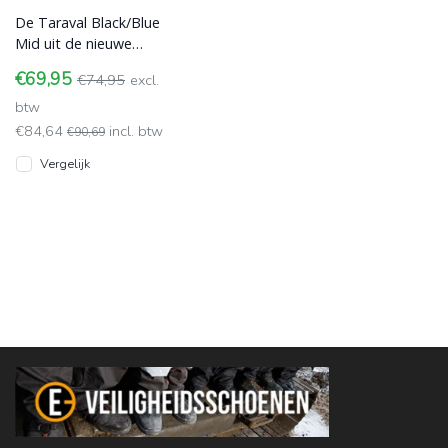
De Taraval Black/Blue
Mid uit de nieuwe
FLEXLITE lijn is de ideale
€69,95
€74,95
excl.
metgezel voor elke
professionele
btw
€84,64
incl. btw
€90,69
Vergelijk