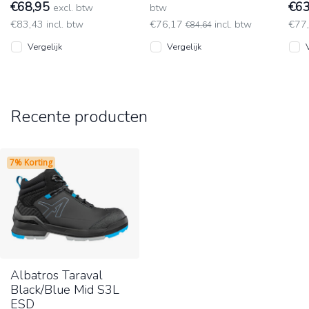
€68,95
€6
excl. btw
btw
€83,43 incl. btw
€76,17
incl. btw
€77,
€84,64
Vergelijk
Vergelijk
Recente producten
7% Korting
Albatros Taraval
Black/Blue Mid S3L
ESD