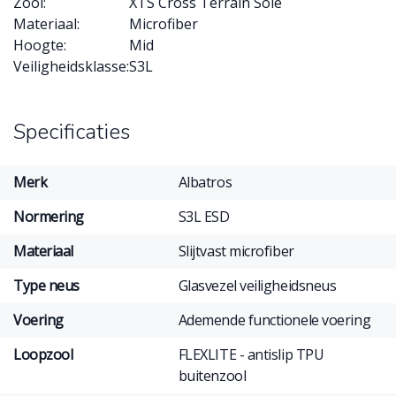
Zool:
XTS Cross Terrain Sole
Materiaal:
Microfiber
Hoogte:
Mid
Veiligheidsklasse:
S3L
Specificaties
Merk
Albatros
Normering
S3L ESD
Materiaal
Slijtvast microfiber
Type neus
Glasvezel veiligheidsneus
Voering
Ademende functionele voering
Loopzool
FLEXLITE - antislip TPU
buitenzool