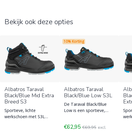
Bekijk ook deze opties
10% Korting
Albatros Taraval
Albatros Taraval
Alb
Black/Blue Mid Extra
Black/Blue Low S3L
Bla
Breed S3
Ext
De Taraval Black/Blue
Sportieve, lichte
Low is een sportieve,
Spor
werkschoen met S3L
maar toch ook veilige
werk
bescherming, in een extra
werkschoen uit de nieuwe
bred
€62,95
€69,95
excl.
brede maat.
FLEXLITE
idea