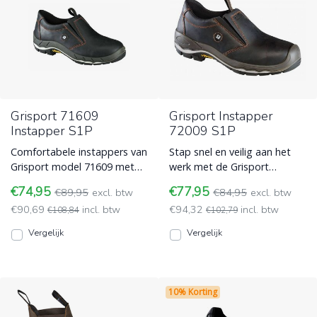
Grisport 71609
Grisport Instapper
Instapper S1P
72009 S1P
Comfortabele instappers van
Stap snel en veilig aan het
Grisport model 71609 met
werk met de Grisport
Cambrelle voering en
instapper 72009. Deze lage,
€74,95
€77,95
€89,95
excl. btw
€84,95
excl. btw
veiligheidsklasse S1P.
zwarte werkschoen met S
€90,69
incl. btw
€94,32
incl. btw
Werkschoenen zonder veters
€108,84
Werkschoenen zonder veters
€102,79
- instappers
- instappers
Vergelijk
Vergelijk
10% Korting