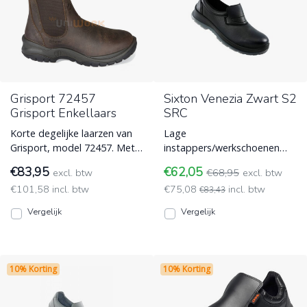
Grisport 72457
Sixton Venezia Zwart S2
Grisport Enkellaars
SRC
Korte degelijke laarzen van
Lage
Grisport, model 72457. Met
instappers/werkschoenen
S3 normering en Cambrelle
met S3 normering van Sixton
€83,95
€62,05
excl. btw
€68,95
excl. btw
gevoerd, plus Sympa
model Venezia.
€101,58 incl. btw
€75,08
incl. btw
Werkschoenen zonder veters
Waterafstotend en beschikt
€83,43
- instappers
Werkschoenen zonder veters
Vergelijk
Vergelijk
- instappers
10% Korting
10% Korting