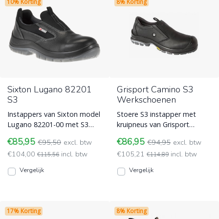
10% Korting
8% Korting
Sixton Lugano 82201
Grisport Camino S3
S3
Werkschoenen
Instappers van Sixton model
Stoere S3 instapper met
Lugano 82201-00 met S3
kruipneus van Grisport
normering en beschikt over
Camino. De S3 instapper
€85,95
€86,95
€95,50
excl. btw
€94,95
excl. btw
een veiligheidsneus en
heeft een Cambrelle voering.
€104,00
incl. btw
€105,21
incl. btw
Werkschoenen zonder veters
€115,56
Werkschoenen zonder veters
€114,89
- instappers
- instappers
Vergelijk
Vergelijk
17% Korting
8% Korting