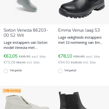
Sixton Venezia 86203-
Emma Venus laag S3
00 S2 Wit
Lage veiligheids instappers
Lage instappers van Sixton
met S3 normering van Emma
model Venezia met
model Venus met stalen
veiligheidsneus en
neus en stalen zoolplaa
€62,05
€78,10
€68,95
excl. btw
€86,80
excl. btw
antibacterie, slijvast, en
Werkschoenen zonder veters
€75,08
incl. btw
€94,50
incl. btw
duurzaam Werkschoenen
€83,43
- instappers
€105,03
zonder veters - instappers
Vergelijk
Vergelijk
10% Korting