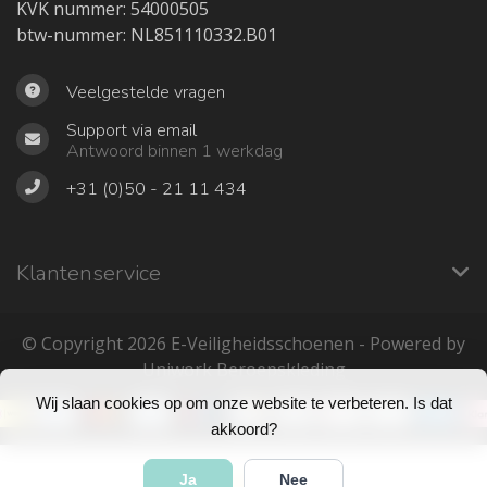
KVK nummer: 54000505
btw-nummer: NL851110332.B01
Veelgestelde vragen
Support via email
Antwoord binnen 1 werkdag
+31 (0)50 - 21 11 434
Klantenservice
© Copyright 2026 ‎E-Veiligheidsschoenen - Powered by
Uniwork Beroepskleding
Wij slaan cookies op om onze website te verbeteren. Is dat
akkoord?
Ja
Nee