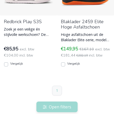
Redbrick Play S3S
Blaklader 2459 Elite
Hoge Asfaltschoen
Zoek je een veilige én
stijlvolle werkschoen? De
Hoge asfaltschoen uit de
Redbrick Play S3S is licht,
Blaklader Elite-serie, model
metaalvrij en superste
2459. Met hittebestendige
€85,95
€149,95
excl. btw
€167,10
excl. btw
Werkschoenen zonder veters
zool van nitril rubb
€104,00 incl. btw
€181,44
incl. btw
- instappers
Werkschoenen zonder veters
€202,19
- instappers
Vergelijk
Vergelijk
1
Open filters