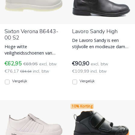
Sixton Verona 86443-
Lavoro Sandy High
00 S2
De Lavoro Sandy is een
Hoge witte
stijlvolle en modieuze dames
veiligheidsschoenen van
veiligheidsschoen die voldoet
Sixton model Verona. De
aan de hoogste vei
€62,95
€90,90
€69,95
excl. btw
excl. btw
Sixton instapper voor in de
Werkschoenen zonder veters
€76,17
incl. btw
€109,99 incl. btw
horeca. Werkschoenen
€84,64
- instappers
zonder veters - instappers
Vergelijk
Vergelijk
10% Korting