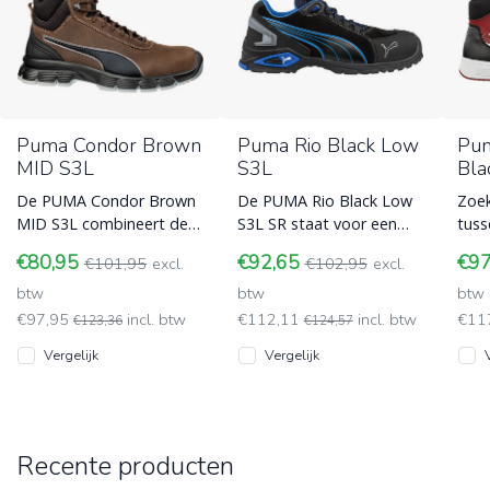
Puma Condor Brown
Puma Rio Black Low
Pum
MID S3L
S3L
Bla
De PUMA Condor Brown
De PUMA Rio Black Low
Zoek
MID S3L combineert de
S3L SR staat voor een
tuss
klassieke uitstraling van
unieke mix van sportief
bask
€80,95
€92,65
€9
€101,95
excl.
€102,95
excl.
geolied nubuckleer met
design en maximale
robu
de moder
btw
bescherming.
btw
Dez
btw
€97,95
incl. btw
€112,11
incl. btw
€11
€123,36
€124,57
Vergelijk
Vergelijk
Recente producten