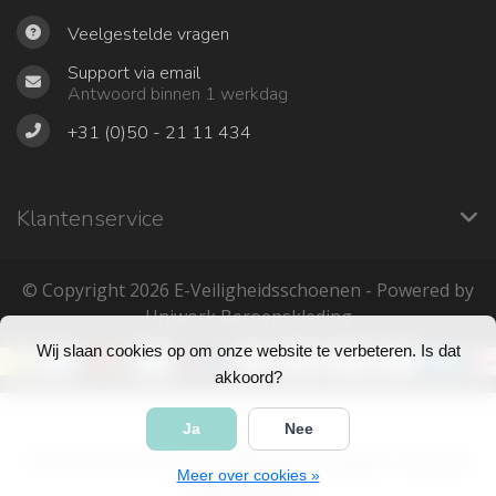
Veelgestelde vragen
Support via email
Antwoord binnen 1 werkdag
+31 (0)50 - 21 11 434
Klantenservice
© Copyright 2026 ‎E-Veiligheidsschoenen - Powered by
Uniwork Beroepskleding
Wij slaan cookies op om onze website te verbeteren. Is dat
akkoord?
Ja
Nee
4
/
5
sterren op basis van
683
beoordelingen.
Lees 683
Meer over cookies »
beoordelingen