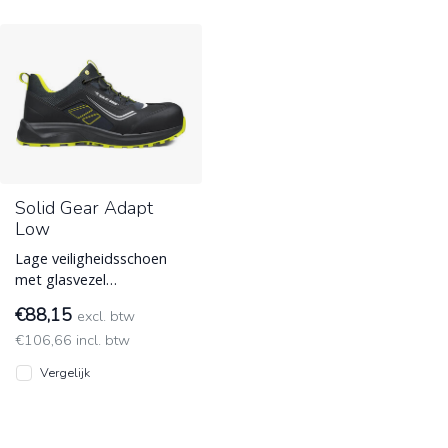
Solid Gear Adapt
Low
Lage veiligheidsschoen
met glasvezel
veiligheidsneus en
€88,15
excl. btw
metaalvrije
€106,66 incl. btw
spijkerbescherming.
Vergelijk