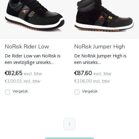
NoRisk Rider Low
NoRisk Jumper High
De Rider Low van NoRisk is
De NoRisk Jumper High is
een veelzijdige uniseks
een uniseks
veiligheidsschoen en is
veiligheidsschoen. Deze
€82,65
€87,60
excl. btw
excl. btw
ontworpen voor optimale b
biedt een perfecte balans
€100,01 incl. btw
€106,00 incl. btw
NoRisk
tussen besche NoRisk
Vergelijk
Vergelijk
1