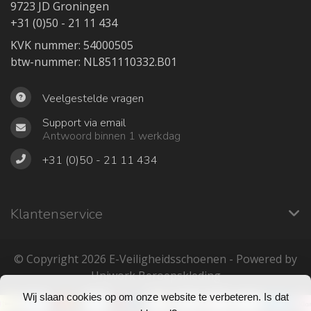
9723 JD Groningen
+31 (0)50 - 21 11 434
KVK nummer: 54000505
btw-nummer: NL851110332.B01
Veelgestelde vragen
Support via email
Antwoord binnen 1 werkdag
+31 (0)50 - 21 11 434
Klantenservice
© Copyright 2026 ‎E-Veiligheidsschoenen - Powered by
Uniwork Beroepskleding
Wij slaan cookies op om onze website te verbeteren. Is dat