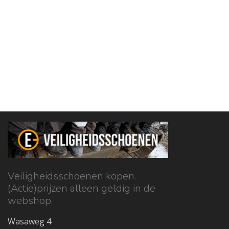
Veiligheidsschoenen kopen.
(Actie)prijzen alleen geldig in de
webshop.
Wasaweg 4