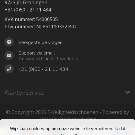
9723 JD Groningen
+31 (0)50 - 21 11 434
KVK nummer: 54000505
btw-nummer: NL851110332.B01
Veelgestelde vragen
Support via email
Antwoord binnen 1 werkdag
+31 (0)50 - 21 11 434
Klantenservice
© Copyright 2026 ‎E-Veiligheidsschoenen - Powered by
Uniwork Beroepskleding
Wij slaan cookies op om onze website te verbeteren. Is dat