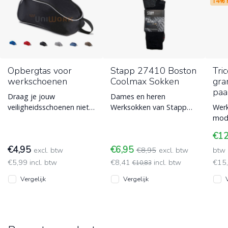
14% 
Opbergtas voor
Stapp 27410 Boston
Tri
werkschoenen
Coolmax Sokken
gra
paa
Draag je jouw
Dames en heren
veiligheidsschoenen niet
Werksokken van Stapp
Werk
de hele dag? Berg ze
model 27410, met
mode
netjes op zodat je auto
Coolmax en blijft dus
over
€1
of werkplek niet
langer fris.
en p
€4,95
€6,95
excl. btw
€8,95
excl. btw
bact
btw
€5,99 incl. btw
€8,41
incl. btw
€15
€10,83
Vergelijk
Vergelijk