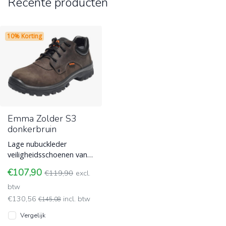
Recente producten
10% Korting
Emma Zolder S3
donkerbruin
Lage nubuckleder
veiligheidsschoenen van
Emma Safety Footwear,
€107,90
€119,90
excl.
model Zolder, met S3
normering. Besch
btw
€130,56
incl. btw
€145,08
Vergelijk