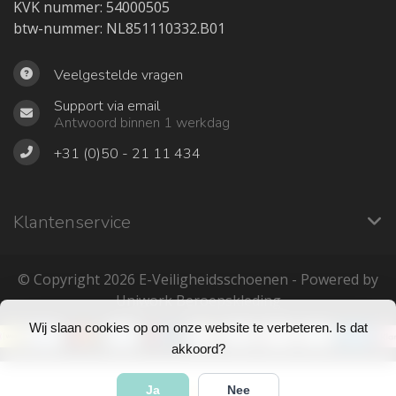
KVK nummer: 54000505
btw-nummer: NL851110332.B01
Veelgestelde vragen
Support via email
Antwoord binnen 1 werkdag
+31 (0)50 - 21 11 434
Klantenservice
© Copyright 2026 ‎E-Veiligheidsschoenen - Powered by
Uniwork Beroepskleding
Wij slaan cookies op om onze website te verbeteren. Is dat
akkoord?
Ja
Nee