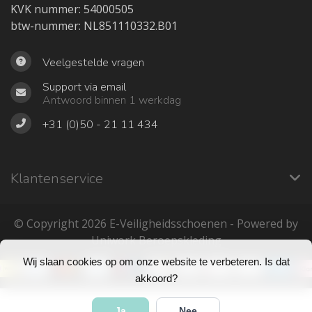
KVK nummer: 54000505
btw-nummer: NL851110332.B01
Veelgestelde vragen
Support via email
Antwoord binnen 1 werkdag
+31 (0)50 - 21 11 434
Klantenservice
© Copyright 2026 ‎E-Veiligheidsschoenen - Powered by
Uniwork Beroepskleding
Wij slaan cookies op om onze website te verbeteren. Is dat
akkoord?
Ja
Nee