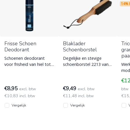
14% 
Frisse Schoen
Blaklader
Tri
Deodorant
Schoenborstel
gra
paa
Schoenen deodorant
Degelijke en stevige
voor frisheid van hiel tot
schoenborstel 2213 van
Werk
teen. Met frisse citroen
Blaklader voor het
mode
geur.
schoonvegen van
over
€1
schoeisel. Gaat lang
en p
€8,95
€9,49
excl. btw
excl. btw
bact
btw
€10,83 incl. btw
€11,48 incl. btw
€15
Vergelijk
Vergelijk