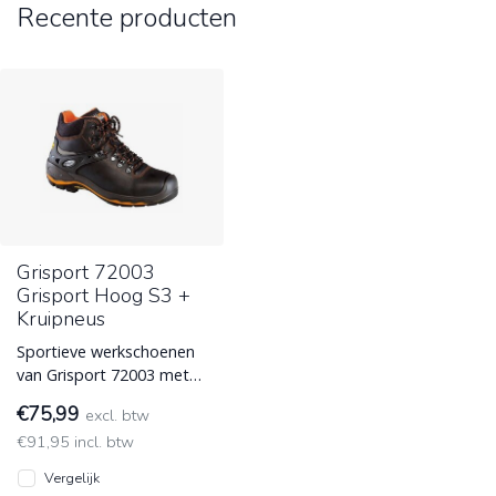
Recente producten
Grisport 72003
Grisport Hoog S3 +
Kruipneus
Sportieve werkschoenen
van Grisport 72003 met
kruipneus, S3 normering
€75,99
excl. btw
en beschikt over een zool
€91,95 incl. btw
die
Vergelijk