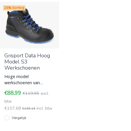
26% Korting
Grisport Data Hoog
Model S3
Werkschoenen
Hoge model
werkschoenen van
Grisport model Data met
€88,99
€119,95
excl.
een Kevlar tussenzool,
koolstofvezel
btw
teenbescher
€107,68
incl. btw
€145,14
Vergelijk