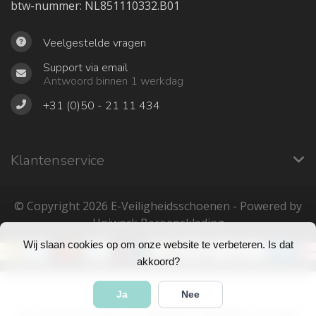
btw-nummer: NL851110332.B01
Veelgestelde vragen
Support via email
Antwoord binnen 1 werkdag
+31 (0)50 - 21 11 434
Klantenservice
© Copyright 2026 ‎E-Veiligheidsschoenen - Powered by
Uniwork Beroepskleding
Wij slaan cookies op om onze website te verbeteren. Is dat
akkoord?
Ja
Nee
4
/
5
sterren op basis van
683
beoordelingen.
Lees 683