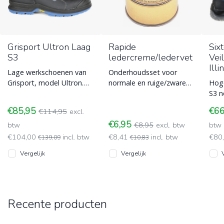
Grisport Ultron Laag
Rapide
Six
S3
ledercreme/ledervet
Vei
Illi
Lage werkschoenen van
Onderhoudsset voor
Grisport, model Ultron.
normale en ruige/zware
Hog
Met S3 normering,
ledersoorten. Verleng de
S3 n
koolstofvezel
levensduur van je trouwe
mode
€85,95
€6
€114,95
excl.
teenbescherming en Vib
schoeise
uitg
€6,95
btw
€8,95
excl. btw
inle
btw
€104,00
incl. btw
€8,41
incl. btw
€80
€139,09
€10,83
Vergelijk
Vergelijk
Recente producten