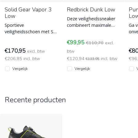
Solid Gear Vapor 3
Redbrick Dunk Low
Pum
Low
Lo
Deze veiligheidssneaker
Sportieve
combineert maximale
Ga v
veiligheidsschoen met S3
bescherming met strak
onve
bescherming, BOA® Fit-
design. Gemaakt voor
loo
€99,95
€110,70
excl.
sluitingssysteem en
harde werkers
Cros
€170,95
€8
Vibram buitenzool.
excl. btw
btw
veil
€206,85 incl. btw
€120,94
incl. btw
€96,
€133,95
Vergelijk
Vergelijk
Recente producten