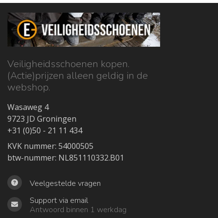
Veiligheidsschoenen kopen.
(Actie)prijzen alleen geldig in de
webshop.
Wasaweg 4
9723 JD Groningen
+31 (0)50 - 21 11 434
KVK nummer: 54000505
btw-nummer: NL851110332.B01
Veelgestelde vragen
Support via email
Antwoord binnen 1 werkdag