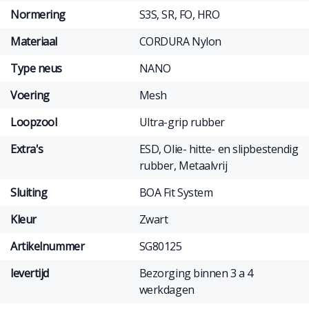
Normering
S3S, SR, FO, HRO
Materiaal
CORDURA Nylon
Type neus
NANO
Voering
Mesh
Loopzool
Ultra-grip rubber
Extra's
ESD, Olie- hitte- en slipbestendig
rubber, Metaalvrij
Sluiting
BOA Fit System
Kleur
Zwart
Artikelnummer
SG80125
levertijd
Bezorging binnen 3 a 4
werkdagen