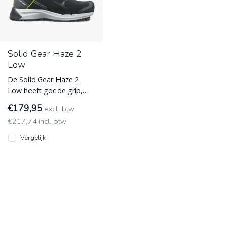
Solid Gear Haze 2
Low
De Solid Gear Haze 2
Low heeft goede grip,
slim comfort en high-tech
€179,95
excl. btw
bescherming in één
€217,74 incl. btw
schoen.
M
Vergelijk