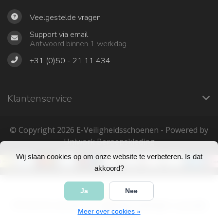
Veelgestelde vragen
Support via email
Antwoord binnen 1 werkdag
+31 (0)50 - 21 11 434
Klantenservice
© Copyright 2026 ‎E-Veiligheidsschoenen - Powered by
Uniwork Beroepskleding
Wij slaan cookies op om onze website te verbeteren. Is dat
akkoord?
Ja
Nee
4
/
5
sterren op basis van
683
beoordelingen.
Lees 683
Meer over cookies »
beoordelingen