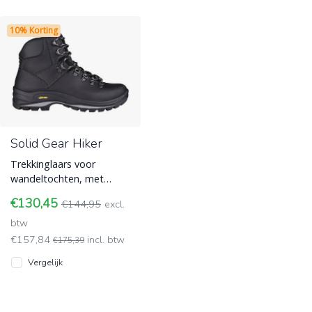
10% Korting
Solid Gear Hiker
Trekkinglaars voor
wandeltochten, met
volnerf leer / nubuck
€130,45
€144,95
excl.
buitenkant en ademende
voering. De Vibra
btw
€157,84
incl. btw
€175,39
Vergelijk