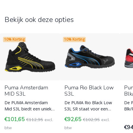
Bekijk ook deze opties
10% Korting
10% Korting
Puma Amsterdam
Puma Rio Black Low
Pum
MID S3L
S3L
Blk
De PUMA Amsterdam
De PUMA Rio Black Low
De P
Mid S3L biedt een unieke
S3L SR staat voor een
Blk
mix van urban design en
unieke mix van sportief
comb
€101,65
€92,65
€112,95
excl.
€102,95
excl.
S3L-bescherming.
design en maximale
retr
€9
Gemaakt van hoog
btw
bescherming.
btw
veil