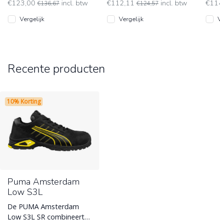
€123,00
incl. btw
€112,11
incl. btw
€114
€136,67
€124,57
Vergelijk
Vergelijk
Recente producten
10% Korting
Puma Amsterdam
Low S3L
De PUMA Amsterdam
Low S3L SR combineert