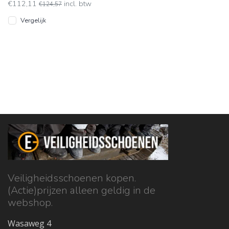
€112,11
incl. btw
€124,57
Vergelijk
Veiligheidsschoenen kopen.
(Actie)prijzen alleen geldig in de
webshop.
Wasaweg 4