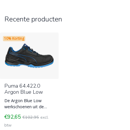
Recente producten
10% Korting
Puma 64.422.0
Argon Blue Low
De Argon Blue Low
werkschoenen uit de
Puma Technics Line.
€92,65
€102,95
excl.
Deze schoenen zijn
stijlvol en zeer duurza
btw