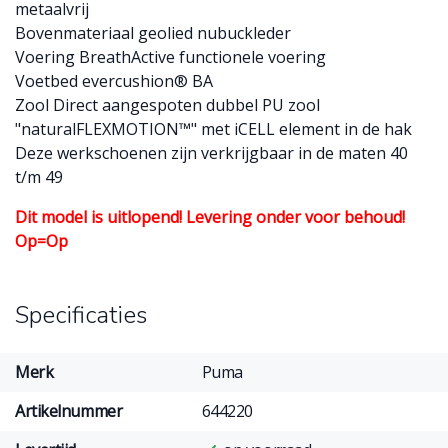
metaalvrij
Bovenmateriaal geolied nubuckleder
Voering BreathActive functionele voering
Voetbed evercushion® BA
Zool Direct aangespoten dubbel PU zool
"naturalFLEXMOTION™" met iCELL element in de hak
Deze werkschoenen zijn verkrijgbaar in de maten 40
t/m 49
Dit model is uitlopend! Levering onder voor behoud!
Op=Op
Specificaties
Merk
Puma
Artikelnummer
644220