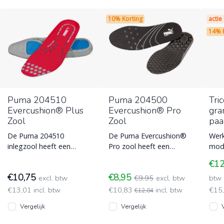
10% Korting
actie
14% 
Puma 204510
Puma 204500
Tri
Evercushion® Plus
Evercushion® Pro
gra
Zool
Zool
paa
De Puma 204510
De Puma Evercushion®
Werk
inlegzool heeft een
Pro zool heeft een
mode
hoogwaardige voetbed,
dimensionaal stabiel
over
€1
een superieure demping
ademend voetbed, is
en p
€10,75
€8,95
en schokabsorptie. D
excl. btw
heel snel drogend,
€9,95
excl. btw
bact
btw
€13,01 incl. btw
€10,83
incl. btw
€15
€12,04
Vergelijk
Vergelijk