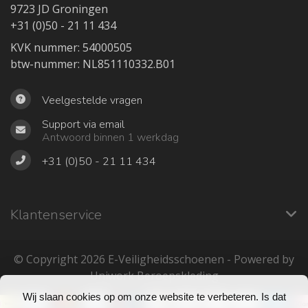
9723 JD Groningen
+31 (0)50 - 21 11 434
KVK nummer: 54000505
btw-nummer: NL851110332.B01
Veelgestelde vragen
Support via email
Antwoord binnen 1 werkdag
+31 (0)50 - 21 11 434
Klantenservice
© Copyright 2026 ‎E-Veiligheidsschoenen - Powered by
Uniwork Beroepskleding
Wij slaan cookies op om onze website te verbeteren. Is dat