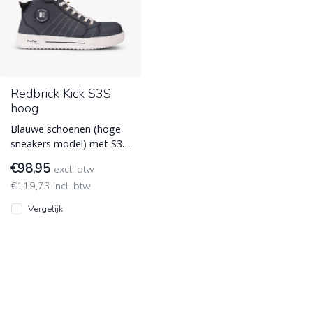
Redbrick Kick S3S
hoog
Blauwe schoenen (hoge
sneakers model) met S3S
normering en een
€98,95
excl. btw
composiet
€119,73 incl. btw
veiligheidsneus.
Leverbaar
Vergelijk