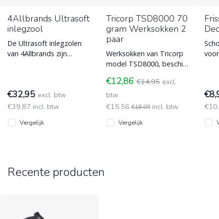
4Allbrands Ultrasoft
Tricorp TSD8000 70
Fri
inlegzool
gram Werksokken 2
Deo
paar
De Ultrasoft inlegzolen
Sch
van 4Allbrands zijn
Werksokken van Tricorp
voor
gemaakt voor alle
model TSD8000, beschikt
teen
merken werk- en
over een ventilatiezone
geur
€12,86
€14,95
excl.
veiligheidsschoenen en
en permanente anti-
€32,95
€8
excl. btw
bacteriël
btw
€39,87 incl. btw
€15,56
incl. btw
€10,
€18,09
Vergelijk
Vergelijk
Recente producten