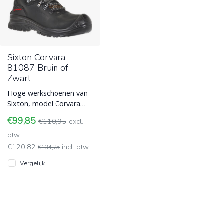
Sixton Corvara
81087 Bruin of
Zwart
Hoge werkschoenen van
Sixton, model Corvara
81087, met S3 normering.
€99,85
€110,95
excl.
Beschikt over een kunstof
compo
btw
€120,82
incl. btw
€134,25
Vergelijk