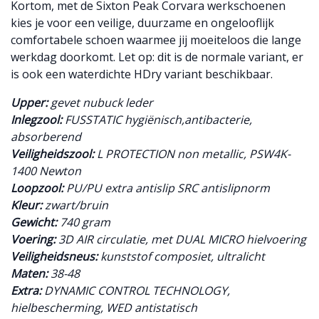
Kortom, met de Sixton Peak Corvara werkschoenen
kies je voor een veilige, duurzame en ongelooflijk
comfortabele schoen waarmee jij moeiteloos die lange
werkdag doorkomt. Let op: dit is de normale variant, er
is ook een waterdichte HDry variant beschikbaar.
Upper:
gevet nubuck leder
Inlegzool:
FUSSTATIC hygiënisch,antibacterie,
absorberend
Veiligheidszool:
L PROTECTION non metallic, PSW4K-
1400 Newton
Loopzool:
PU/PU extra antislip SRC antislipnorm
Kleur:
zwart/bruin
Gewicht:
740 gram
Voering:
3D AIR circulatie, met DUAL MICRO hielvoering
Veiligheidsneus:
kunststof composiet, ultralicht
Maten:
38-48
Extra:
DYNAMIC CONTROL TECHNOLOGY,
hielbescherming, WED antistatisch