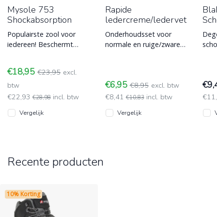
Mysole 753
Rapide
Bla
Shockabsorption
ledercreme/ledervet
Sch
Populairste zool voor
Onderhoudsset voor
Dege
iedereen! Beschermt
normale en ruige/zware
scho
tegen schokken en
ledersoorten. Verleng de
Blak
stoten. Zolen voor
levensduur van je trouwe
sch
€18,95
€23,95
excl.
schokabsorbtie. Het b
schoeise
scho
€6,95
€9
btw
€8,95
excl. btw
€22,93
incl. btw
€8,41
incl. btw
€11,
€28,98
€10,83
Vergelijk
Vergelijk
Recente producten
10% Korting