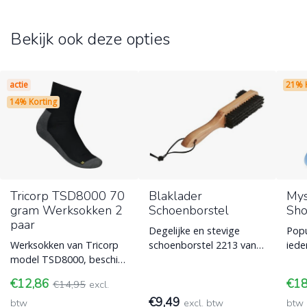
Bekijk ook deze opties
actie
21% 
14% Korting
Tricorp TSD8000 70
Blaklader
Mys
gram Werksokken 2
Schoenborstel
Sho
paar
Degelijke en stevige
Popu
Werksokken van Tricorp
schoenborstel 2213 van
iede
model TSD8000, beschikt
Blaklader voor het
tege
over een ventilatiezone
schoonvegen van
stot
€12,86
€1
€14,95
excl.
en permanente anti-
schoeisel. Gaat lang
scho
€9,49
bacteriël
btw
excl. btw
btw