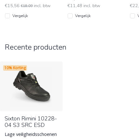
€15,56
incl. btw
€11,48 incl. btw
€22
€18,09
Vergelijk
Vergelijk
Recente producten
10% Korting
Sixton Rimini 10228-
04 S3 SRC ESD
Lage veiligheidsschoenen