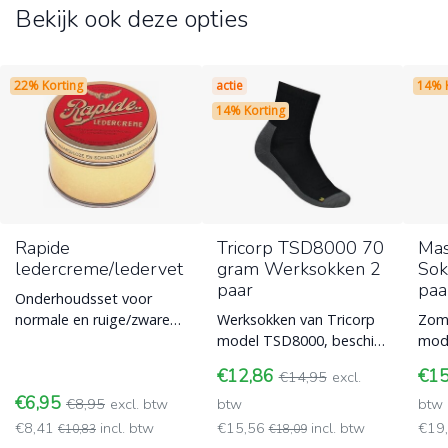
Bekijk ook deze opties
22% Korting
actie
14% 
14% Korting
Rapide
Tricorp TSD8000 70
Mas
ledercreme/ledervet
gram Werksokken 2
Sok
paar
paa
Onderhoudsset voor
normale en ruige/zware
Werksokken van Tricorp
Zom
ledersoorten. Verleng de
model TSD8000, beschikt
mode
levensduur van je trouwe
over een ventilatiezone
verp
€12,86
€1
€14,95
excl.
schoeise
en permanente anti-
sokk
€6,95
€8,95
excl. btw
bacteriël
btw
wer
btw
€8,41
incl. btw
€15,56
incl. btw
€19
€10,83
€18,09