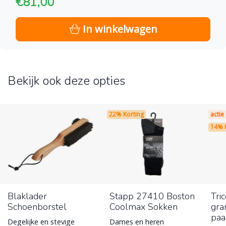
€81,00
In winkelwagen
Bekijk ook deze opties
22% Korting
actie
14% 
Blaklader
Stapp 27410 Boston
Tri
Schoenborstel
Coolmax Sokken
gra
paa
Degelijke en stevige
Dames en heren