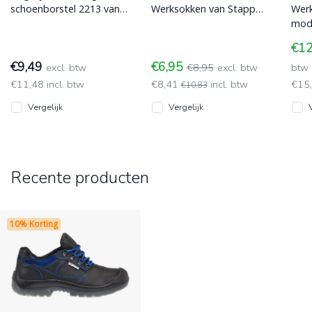
schoenborstel 2213 van
Werksokken van Stapp
Werk
Blaklader voor het
model 27410, met
mode
schoonvegen van
Coolmax en blijft dus
over
€1
schoeisel. Gaat lang
langer fris.
en p
€9,49
€6,95
excl. btw
€8,95
excl. btw
bact
btw
€11,48 incl. btw
€8,41
incl. btw
€15
€10,83
Vergelijk
Vergelijk
Recente producten
10% Korting