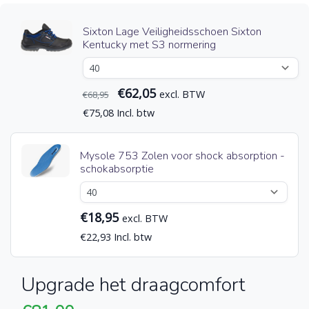
Sixton Lage Veiligheidsschoen Sixton
Kentucky met S3 normering
€62,05
excl. BTW
€68,95
€75,08 Incl. btw
Mysole 753 Zolen voor shock absorption -
schokabsorptie
€18,95
excl. BTW
€22,93 Incl. btw
Upgrade het draagcomfort