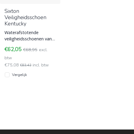
Sixton
Veiligheidsschoen
Kentucky
Waterafstotende
veiligheidsschoenen van
Sixton model Kentucky
€62,05
€68,95
excl.
52022-14 uitgevoerd met
een stalen vei
btw
€75,08
incl. btw
€83,43
Vergelijk