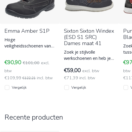
Emma Amber S1P
Sixton Sixton Windex
Pum
(ESD S1 SRC)
Bla
Hoge
Dames maat 41
veiligheidsschoenen van
Zoek
Emma met S1P
Zoek je stijlvolle
tuss
normering die voldoet
werkschoenen en heb je
bask
€90,90
€9
€101,00
excl.
aan EN ISO 20345
aan S1 ESD normering
robu
€59,00
normering.
btw
voldoende, dan is de
excl. btw
Dez
btw
Sixton Peak Wind
€109,99
incl. btw
€71,39 incl. btw
€11
€122,21
Vergelijk
Vergelijk
Recente producten