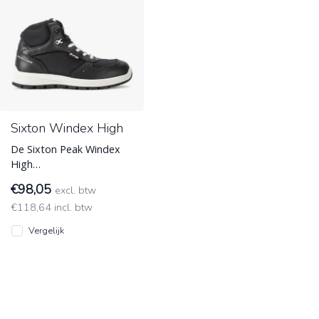
Sixton Windex High
De Sixton Peak Windex
High
damesveiligheidsschoen
€98,05
excl. btw
is vervaardigd van
€118,64 incl. btw
zwart/wit volnerfleer en
beschi
Vergelijk