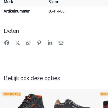
Merk
Sixton
Artikelnummer
95414-00
Delen
Bekijk ook deze opties
10% Korting
10% 