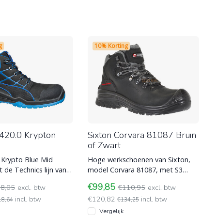
g
10% Korting
420.0 Krypton
Sixton Corvara 81087 Bruin
of Zwart
 Krypto Blue Mid
Hoge werkschoenen van Sixton,
 de Technics lijn van
model Corvara 81087, met S3
. De schoen is
normering. Beschikt over een
€99,85
8,05
excl. btw
€110,95
excl. btw
l
kunstof compo
incl. btw
€120,82
incl. btw
18,64
€134,25
Vergelijk