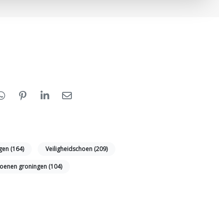
ngen
(164)
Veiligheidschoen
(209)
choenen groningen
(104)