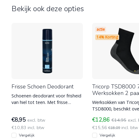
Bekijk ook deze opties
actie
14% Korting
Frisse Schoen Deodorant
Tricorp TSD8000 
Werksokken 2 paa
Schoenen deodorant voor frisheid
van hiel tot teen. Met frisse
Werksokken van Trico
citroen geur.
TSD8000, beschikt ove
ventilatiezone en per
€8,95
€12,86
excl. btw
€14,95
excl.
anti-bacteriël
€10,83 incl. btw
€15,56
incl. btw
€18,09
Vergelijk
Vergelijk