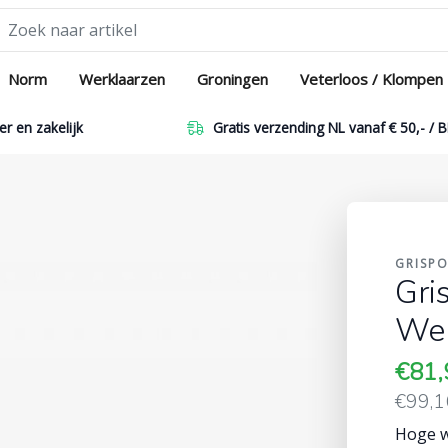
Norm
Werklaarzen
Groningen
Veterloos / Klompen
er en zakelijk
Gratis verzending NL vanaf € 50,- / B
GRISP
Gri
Wer
€81
€99,
Hoge w