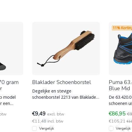
11% Kortin
70 gram
Blaklader Schoenborstel
Puma 63.
r
Blue Mid
Degelijke en stevige
rp model
schoenborstel 2213 van Blaklader
De 63.420.0
r een
voor het schoonvegen van
schoenen uit
manente
schoeisel. Gaat lang
Puma Safety
€9,49
€86,95
 btw
excl. btw
€9
comfortabe
€11,48 incl. btw
€105,21
€1
Vergelijk
Vergelijk