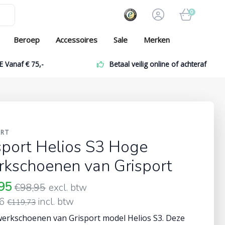
0
Beroep
Accessoires
Sale
Merken
E Vanaf € 75,-
Betaal veilig online of achteraf
ORT
sport Helios S3 Hoge
kschoenen van Grisport
,95
€98,95
excl. btw
16
incl. btw
€119,73
erkschoenen van Grisport model Helios S3. Deze