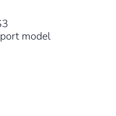
S3
sport model