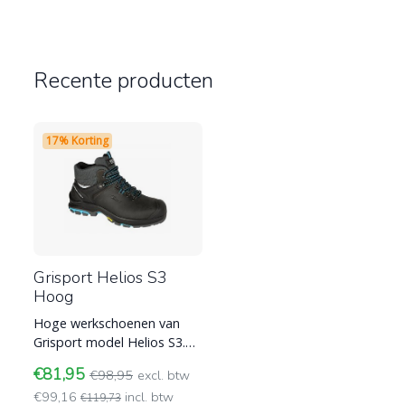
Recente producten
17% Korting
Grisport Helios S3
Hoog
Hoge werkschoenen van
Grisport model Helios S3.
Deze Grisport
€81,95
€98,95
excl. btw
werkschoenen hebben een
€99,16
incl. btw
versteviging b
€119,73