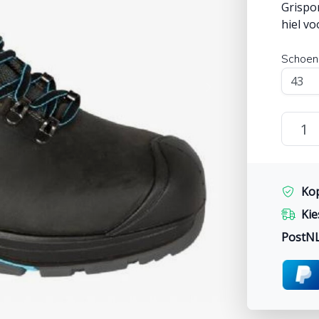
Grispo
hiel vo
Schoen
Ko
Kie
PostN