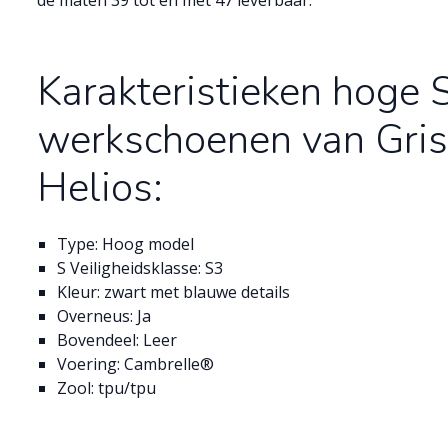
de maten 39 tot en met 47 leverbaar.
Karakteristieken hoge 
werkschoenen van Gri
Helios:
Type: Hoog model
S Veiligheidsklasse: S3
Kleur: zwart met blauwe details
Overneus: Ja
Bovendeel: Leer
Voering: Cambrelle®
Zool: tpu/tpu