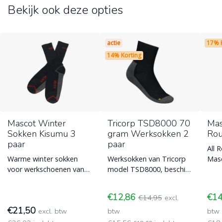
Bekijk ook deze opties
actie
17% 
14% Korting
Mascot Winter
Tricorp TSD8000 70
Mas
Sokken Kisumu 3
gram Werksokken 2
Rou
paar
paar
All 
Warme winter sokken
Werksokken van Tricorp
Mas
voor werkschoenen van
model TSD8000, beschikt
Per 
Mascot Kisumu en per 3
over een ventilatiezone
leve
verpakt.
en permanente anti-
grot
€12,86
€1
€14,95
excl.
bacteriël
€21,50
excl. btw
btw
btw