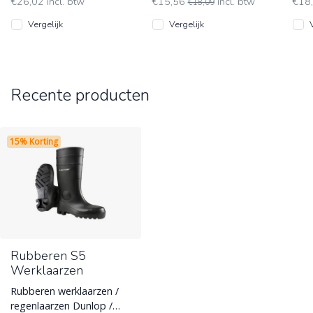
€26,02 incl. btw
€15,56
incl. btw
€18
€18,09
Vergelijk
Vergelijk
Recente producten
15% Korting
Rubberen S5
Werklaarzen
Rubberen werklaarzen /
regenlaarzen Dunlop /