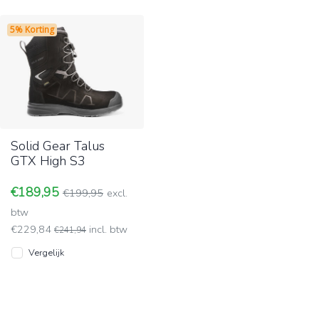
5% Korting
Solid Gear Talus
GTX High S3
€189,95
€199,95
excl.
btw
€229,84
incl. btw
€241,94
Vergelijk