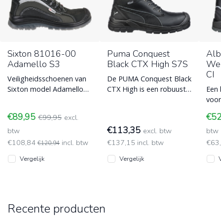
Sixton 81016-00
Puma Conquest
Alb
Adamello S3
Black CTX High S7S
Wer
CI
Veiligheidsschoenen van
De PUMA Conquest Black
Sixton model Adamello
CTX High is een robuuste
Een 
81016-00. Met S3
S7S veiligheidsschoen
voor
normering en een
met een extra hoge
Kan 
€89,95
€5
€99,95
excl.
veiligheidsneus die
schacht en
deze
€113,35
btw
excl. btw
Pum
btw
€108,84
incl. btw
€137,15 incl. btw
€63
€120,94
Vergelijk
Vergelijk
Recente producten