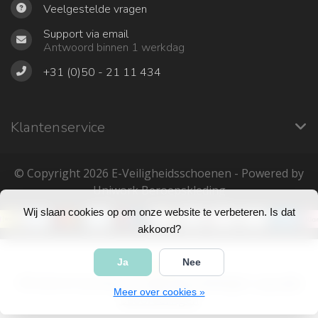
Veelgestelde vragen
Support via email
Antwoord binnen 1 werkdag
+31 (0)50 - 21 11 434
Klantenservice
© Copyright 2026 ‎E-Veiligheidsschoenen - Powered by
Uniwork Beroepskleding
Wij slaan cookies op om onze website te verbeteren. Is dat
akkoord?
Ja
Nee
4
/
5
sterren op basis van
683
beoordelingen.
Lees 683
Meer over cookies »
beoordelingen