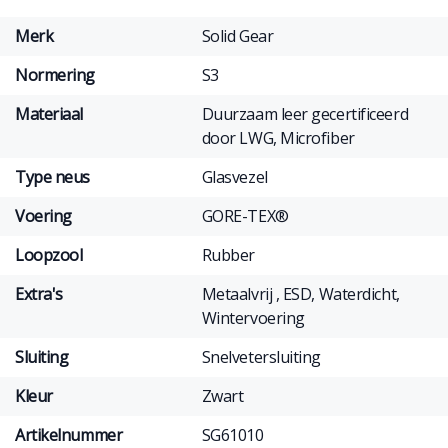
Merk
Solid Gear
Normering
S3
Materiaal
Duurzaam leer gecertificeerd
door LWG, Microfiber
Type neus
Glasvezel
Voering
GORE-TEX®
Loopzool
Rubber
Extra's
Metaalvrij , ESD, Waterdicht,
Wintervoering
Sluiting
Snelvetersluiting
Kleur
Zwart
Artikelnummer
SG61010