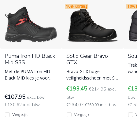
10% Korting
10% 
Puma Iron HD Black
Solid Gear Bravo
Sol
Mid S3S
GTX
Trek
Met de PUMA Iron HD
Bravo GTX hoge
wand
Black MID kies je voor
veiligheidsschoen met S3
voln
onverwoestbare kracht.
normering. Heeft een
bui
€193,45
€1
€214,95
excl.
Deze S3S
olie- en slipbestendige
voer
€107,95
veiligheidsschoen van
excl. btw
Vibram buitenzo
btw
btw
geo
€130,62 incl. btw
€234,07
incl. btw
€15
€260,09
Vergelijk
Vergelijk