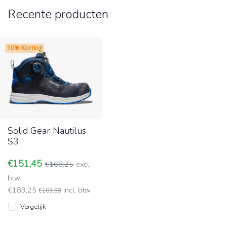
Recente producten
10% Korting
Solid Gear Nautilus
S3
€151,45
€168,25
excl.
btw
€183,25
incl. btw
€203,58
Vergelijk